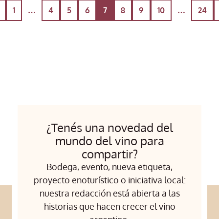
1
…
4
5
6
7
8
9
10
…
24
¿Tenés una novedad del
mundo del vino para
compartir?
Bodega, evento, nueva etiqueta,
proyecto enoturístico o iniciativa local:
nuestra redacción está abierta a las
historias que hacen crecer el vino