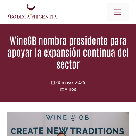
Saltar
ME
al
contenido
WineGB nombra presidente para
apoyar la expansión continua del
sector
28 mayo, 2026
Vinos