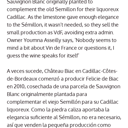
Sauvignon Blanc originally planted to
complement the old Semillon for their liquoreux
Cadillac. As the limestone gave enough elegance
to the Sémillon, it wasn’t needed, so they sell the
small production as VdF, avoiding extra admin.
Owner Youmna Asseilly says, ‘Nobody seems to
mind a bit about Vin de France or questions it, I
guess the wine speaks for itself’
A veces sucede, Château Biac en Cadillac-Côtes-
de-Bordeaux comenzó a producir Felicie de Biac
en 2010, cosechada de una parcela de Sauvignon
Blanc originalmente plantada para
complementar el viejo Semillón para su Cadillac
liquoreux. Como la piedra caliza aportaba la
elegancia suficiente al Sémillon, no era necesario,
así que venden la pequeña producción como