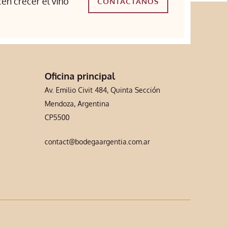
cen crecer el vino
CONTACTANOS
Oficina principal
Av. Emilio Civit 484, Quinta Sección
Mendoza, Argentina
CP5500
contact@bodegaargentia.com.ar