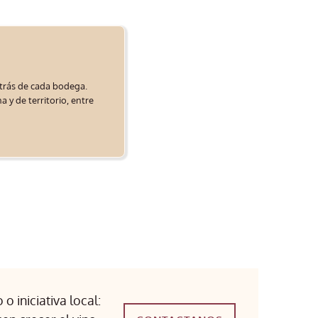
etrás de cada bodega.
 y de territorio, entre
o iniciativa local: