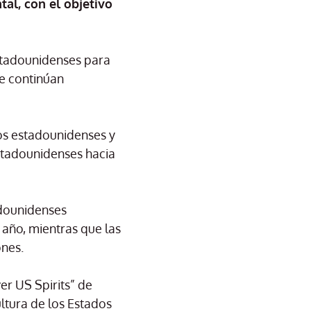
tal, con el objetivo
stadounidenses para
re continúan
os estadounidenses y
estadounidenses hacia
adounidenses
 año, mientras que las
ones.
ver US Spirits” de
tura de los Estados