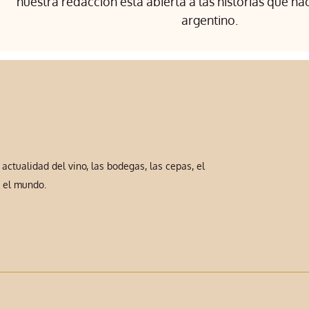
nuestra redacción está abierta a las historias que ha
argentino.
ctualidad del vino, las bodegas, las cepas, el
y el mundo.