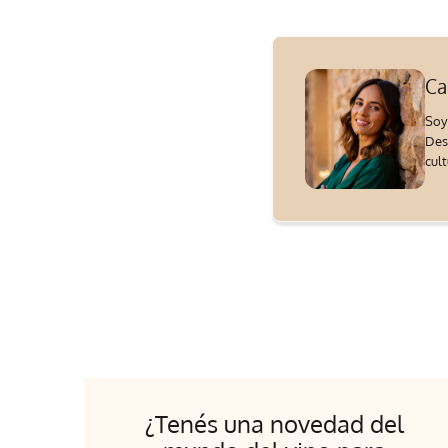
Ca
Soy
Des
cul
¿Tenés una novedad del