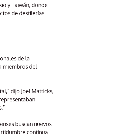
okio y Taiwán, donde
tos de destilerías
onales de la
ra miembros del
,” dijo Joel Matticks,
 representaban
.”
denses buscan nuevos
ertidumbre continua