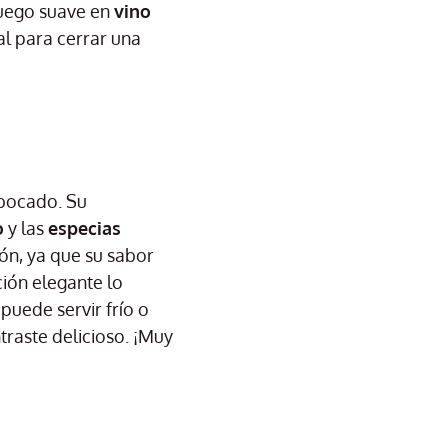
fuego suave en
vino
eal para cerrar una
 bocado. Su
o
y las
especias
ión, ya que su sabor
ión elegante lo
puede servir frío o
traste delicioso. ¡Muy