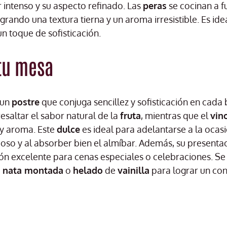
r intenso y su aspecto refinado. Las
peras
se cocinan a 
ogrando una textura tierna y un aroma irresistible. Es id
n toque de sofisticación.
 tu mesa
 un
postre
que conjuga sencillez y sofisticación en cada
esaltar el sabor natural de la
fruta
, mientras que el
vin
y aroma. Este
dulce
es ideal para adelantarse a la ocas
oso y al absorber bien el almíbar. Además, su presentac
ón excelente para cenas especiales o celebraciones. Se 
e
nata montada
o
helado
de
vainilla
para lograr un con