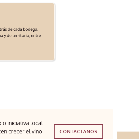
etrás de cada bodega.
 y de territorio, entre
o iniciativa local:
cen crecer el vino
CONTACTANOS