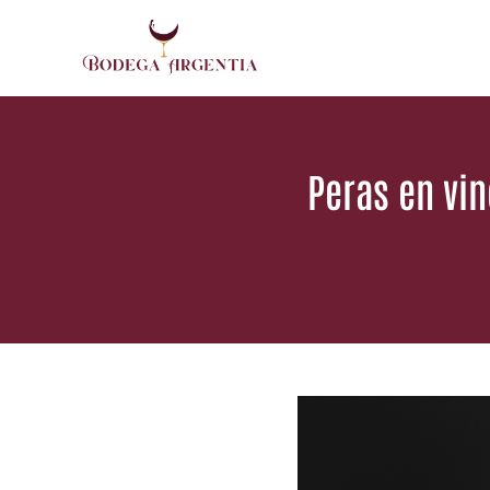
Saltar
al
contenido
Peras en vin