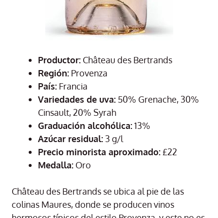
Productor:
Château des Bertrands
Región:
Provenza
País:
Francia
Variedades de uva:
50% Grenache, 30%
Cinsault, 20% Syrah
Graduación alcohólica:
13%
Azúcar residual:
3 g/l
Precio minorista aproximado:
£22
Medalla:
Oro
Château des Bertrands se ubica al pie de las
colinas Maures, donde se producen vinos
hermosos típicos del estilo Provenza, y este no es