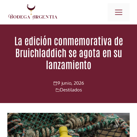
Saltar
ME
al
contenido
La edición conmemorativa de
Bruichladdich se agota en su
lanzamiento
9 junio, 2026
Destilados