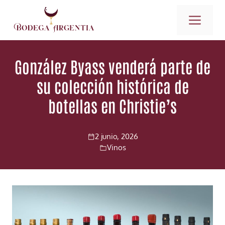
Saltar
ME
al
contenido
González Byass venderá parte de
su colección histórica de
botellas en Christie’s
2 junio, 2026
Vinos