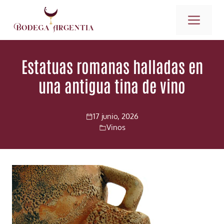
Saltar
ME
al
contenido
Estatuas romanas halladas en
una antigua tina de vino
17 junio, 2026
Vinos