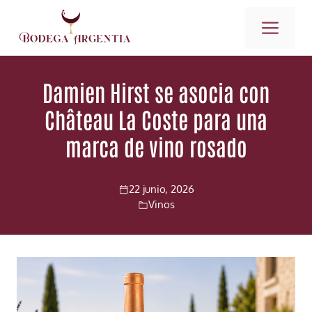
Saltar
ME
al
contenido
Damien Hirst se asocia con
Château La Coste para una
marca de vino rosado
22 junio, 2026
Vinos