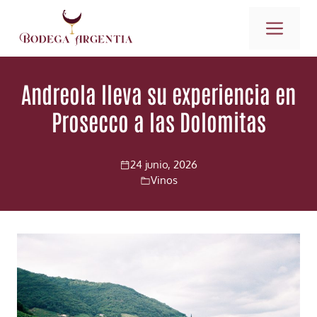
Saltar
ME
al
contenido
Andreola lleva su experiencia en
Prosecco a las Dolomitas
24 junio, 2026
Vinos